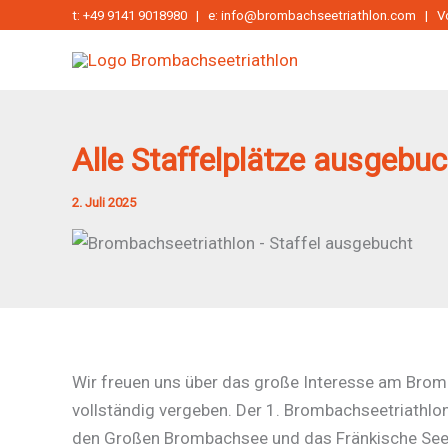
Zum
t:
+49 9141 9018980
| e:
info@brombachseetriathlon.com
|
V
Inhalt
springen
Alle Staffelplätze ausgebuc
2. Juli 2025
Wir freuen uns über das große Interesse am Bromb
vollständig vergeben. Der 1. Brombachseetriathlo
den Großen Brombachsee und das Fränkische Seenla