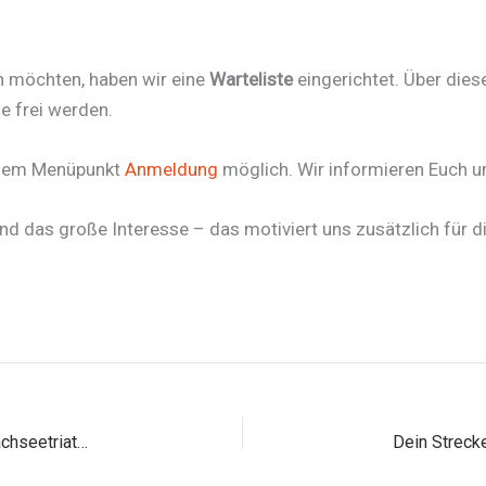
en möchten, haben wir eine
Warteliste
eingerichtet. Über dies
e frei werden.
r dem Menüpunkt
Anmeldung
möglich. Wir informieren Euch um
nd das große Interesse – das motiviert uns zusätzlich für d
Letzte Chance auf den Frühbucherrabatt beim Brombachseetriathlon!